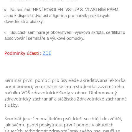
Na seminář NENÍ POVOLEN VSTUP S VLASTNÍM PSEM.
Jsou k dispozici dva psi a figurína pro nácvik praktických
dovedností a ukázky.
Součástí semináře je občerstvení, výuková skripta, certifikát o
absolvování semináře a výukové pomůcky.
Podmínky účasti :
ZDE
Seminář první pomoci pro psy vede akreditovaná lektorka
první pomoci, veterinární sestra a studentka závěrečného
ročníku VOŠ zdravotnické školy v oboru Diplomovaný
zdravotnický záchranář a stážistka Zdravotnické záchranné
služby.
Seminář je určen majitelům psů, kteří se chtějí dozvědět,
jak svému psovi poskytnout první pomoc v akutních
situacích, vyhodnotit zdravotní stav svého psa, naučí se,