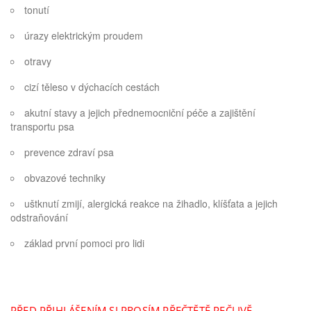
tonutí
úrazy elektrickým proudem
otravy
cizí těleso v dýchacích cestách
akutní stavy a jejich přednemocniční péče a zajištění
transportu psa
prevence zdraví psa
obvazové techniky
uštknutí zmijí, alergická reakce na žihadlo, klíšťata a jejich
odstraňování
základ první pomoci pro lidi
PŘED PŘIHLÁŠENÍM SI PROSÍM PŘEČTĚTĚ PEČLIVĚ