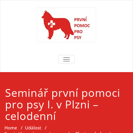
Skip
to
content
První pomoc
První pomoc pro psy
TOGGLE NAVIGATION
pro psy
Seminář první pomoci
pro psy I. v Plzni –
celodenní
Home
/
Událost
/