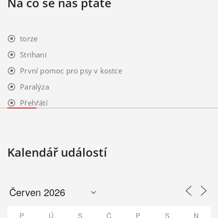
Na co se nás ptáte
torze
Strihani
První pomoc pro psy v kostce
Paralýza
Přehřátí
Kalendář událostí
P
Ú
S
Č
P
S
N