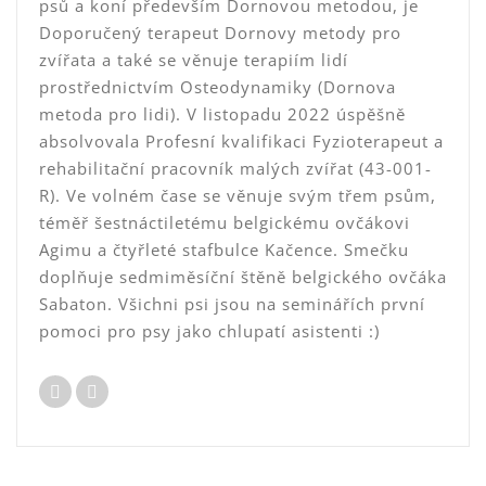
psů a koní především Dornovou metodou, je
Doporučený terapeut Dornovy metody pro
zvířata a také se věnuje terapiím lidí
prostřednictvím Osteodynamiky (Dornova
metoda pro lidi). V listopadu 2022 úspěšně
absolvovala Profesní kvalifikaci Fyzioterapeut a
rehabilitační pracovník malých zvířat (43-001-
R). Ve volném čase se věnuje svým třem psům,
téměř šestnáctiletému belgickému ovčákovi
Agimu a čtyřleté stafbulce Kačence. Smečku
doplňuje sedmiměsíční štěně belgického ovčáka
Sabaton. Všichni psi jsou na seminářích první
pomoci pro psy jako chlupatí asistenti :)