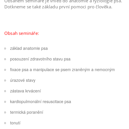
Obsahem semináře je vhled do anatomie a fyziologie psa.
Dotkneme se také základu první pomoci pro člověka.
Obsah semináře:
základ anatomie psa
posouzení zdravotního stavu psa
fixace psa a manipulace se psem zraněným a nemocným
úrazové stavy
zástava krvácení
kardiopulmonální resuscitace psa
termická poranění
tonutí