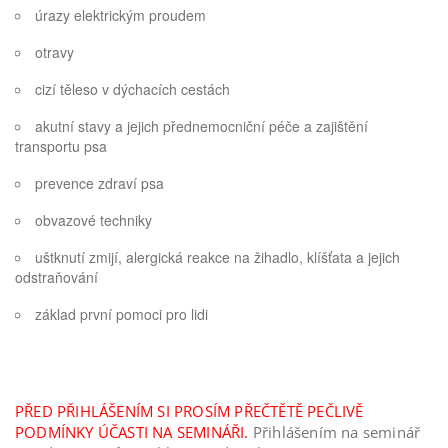
úrazy elektrickým proudem
otravy
cizí těleso v dýchacích cestách
akutní stavy a jejich přednemocniční péče a zajištění
transportu psa
prevence zdraví psa
obvazové techniky
uštknutí zmijí, alergická reakce na žihadlo, klíšťata a jejich
odstraňování
základ první pomoci pro lidi
PŘED PŘIHLÁŠENÍM SI PROSÍM PŘEČTĚTĚ PEČLIVĚ
PODMÍNKY ÚČASTI NA SEMINÁŘI.
Přihlášením na seminář