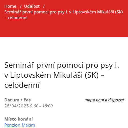
Home
/
Událost
/
Seminář první pomoci pro psy I. v Liptovském Mikuláši (SK)
– celodenní
Seminář první pomoci pro psy I.
v Liptovském Mikuláši (SK) –
celodenní
Datum / čas
mapa není k dispozici
26/04/2025
9:00 - 18:00
Místo konání
Penzion Maxim