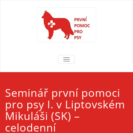
Skip
to
content
První pomoc
První pomoc pro psy
TOGGLE NAVIGATION
pro psy
Seminář první pomoci
pro psy I. v Liptovském
Mikuláši (SK) –
celodenní