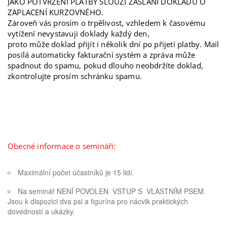
JAKO POTVRZENÍ PLATBY SLOUŽÍ ZASLÁNÍ DOKLADU O
ZAPLACENÍ KURZOVNÉHO.
Zároveň vás prosím o trpělivost, vzhledem k časovému
vytížení nevystavuji doklady každý den,
proto může doklad přijít i několik dní po přijetí platby. Mail
posílá automaticky fakturační systém a zpráva může
spadnout do spamu, pokud dlouho neobdržíte doklad,
zkontrolujte prosím schránku spamu.
Obecné informace o semináři:
Maximální počet účastníků je 15 lidí.
Na seminář NENÍ POVOLEN VSTUP S VLASTNÍM PSEM.
Jsou k dispozici dva psi a figurína pro nácvik praktických
dovedností a ukázky.