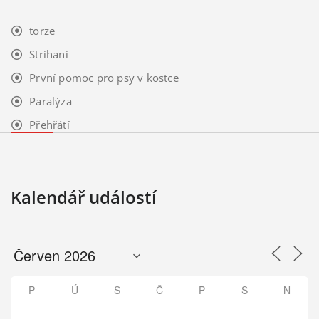
torze
Strihani
První pomoc pro psy v kostce
Paralýza
Přehřátí
Kalendář událostí
P
Ú
S
Č
P
S
N