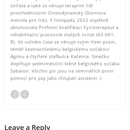
zvířata a také se věnuje terapiím lidí
prostřednictvím Osteodynamiky (Dornova
metoda pro lidi). V listopadu 2022 úspěšně
absolvovala Profesní kvalifikaci Fyzioterapeut a
rehabilitační pracovník malých zvířat (43-001-
R). Ve volném čase se věnuje svým třem psům,
téměř šestnáctiletému belgickému ovčákovi
Agimu a čtyřleté stafbulce Kačence. Smečku
doplňuje sedmiměsíční štěně belgického ovčáka
Sabaton. Všichni psi jsou na seminářích první
pomoci pro psy jako chlupatí asistenti :)
Leave a Reply