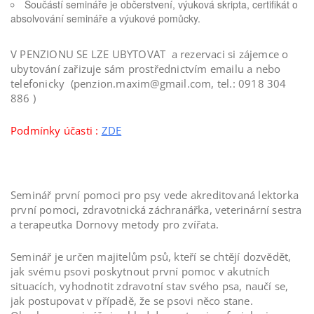
Součástí semináře je občerstvení, výuková skripta, certifikát o
absolvování semináře a výukové pomůcky.
V PENZIONU SE LZE UBYTOVAT a rezervaci si zájemce o
ubytování zařizuje sám prostřednictvím emailu a nebo
telefonicky (penzion.maxim@gmail.com, tel.: 0918 304
886 )
Podmínky účasti :
ZDE
Seminář první pomoci pro psy vede akreditovaná lektorka
první pomoci, zdravotnická záchranářka, veterinární sestra
a terapeutka Dornovy metody pro zvířata.
Seminář je určen majitelům psů, kteří se chtějí dozvědět,
jak svému psovi poskytnout první pomoc v akutních
situacích, vyhodnotit zdravotní stav svého psa, naučí se,
jak postupovat v případě, že se psovi něco stane.