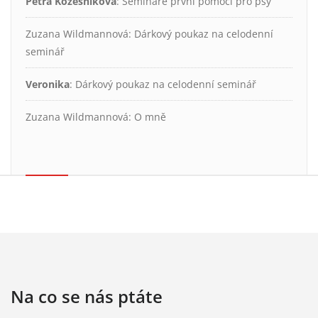
Petra Kožešníková
:
Semináře první pomoci pro psy
Zuzana Wildmannová
:
Dárkový poukaz na celodenní
seminář
Veronika
:
Dárkový poukaz na celodenní seminář
Zuzana Wildmannová
:
O mně
Na co se nás ptáte