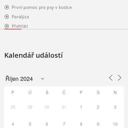
První pomoc pro psy v kostce
Paralýza
Přehřátí
Kalendář událostí
P
Ú
S
Č
P
S
N
28
29
30
31
1
2
3
4
5
6
7
8
9
10