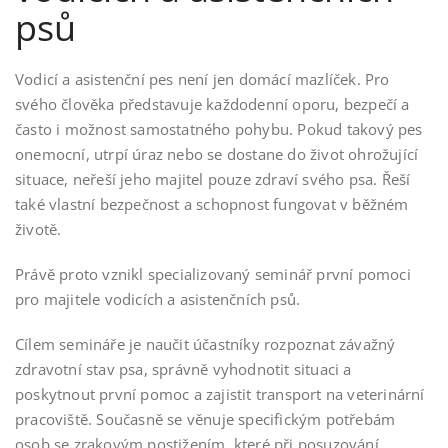
psů
Vodicí a asistenční pes není jen domácí mazlíček. Pro
svého člověka představuje každodenní oporu, bezpečí a
často i možnost samostatného pohybu. Pokud takový pes
onemocní, utrpí úraz nebo se dostane do život ohrožující
situace, neřeší jeho majitel pouze zdraví svého psa. Řeší
také vlastní bezpečnost a schopnost fungovat v běžném
životě.
Právě proto vznikl specializovaný seminář první pomoci
pro majitele vodicích a asistenčních psů.
Cílem semináře je naučit účastníky rozpoznat závažný
zdravotní stav psa, správně vyhodnotit situaci a
poskytnout první pomoc a zajistit transport na veterinární
pracoviště. Současně se věnuje specifickým potřebám
osob se zrakovým postižením, které při posuzování