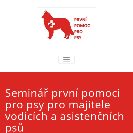
Skip
to
content
První pomoc
První pomoc pro psy
TOGGLE NAVIGATION
pro psy
Seminář první pomoci
pro psy pro majitele
vodicích a asistenčních
psů