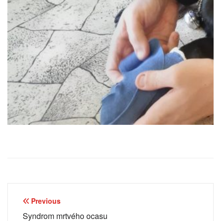
Navigace
Previous
pro
Syndrom mrtvého ocasu