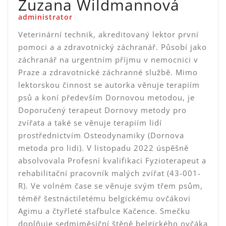
Zuzana Wildmannová
administrator
Veterinární technik, akreditovaný lektor první
pomoci a a zdravotnický záchranář. Působí jako
záchranář na urgentním příjmu v nemocnici v
Praze a zdravotnické záchranné službě. Mimo
lektorskou činnost se autorka věnuje terapiím
psů a koní především Dornovou metodou, je
Doporučený terapeut Dornovy metody pro
zvířata a také se věnuje terapiím lidí
prostřednictvím Osteodynamiky (Dornova
metoda pro lidi). V listopadu 2022 úspěšně
absolvovala Profesní kvalifikaci Fyzioterapeut a
rehabilitační pracovník malých zvířat (43-001-
R). Ve volném čase se věnuje svým třem psům,
téměř šestnáctiletému belgickému ovčákovi
Agimu a čtyřleté stafbulce Kačence. Smečku
doplňuje sedmiměsíční štěně belgického ovčáka