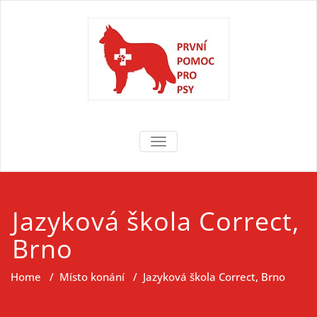
Skip
to
content
První pomoc
První pomoc pro psy
TOGGLE NAVIGATION
pro psy
Jazyková škola Correct,
Brno
Home
/
Místo konání
/
Jazyková škola Correct, Brno