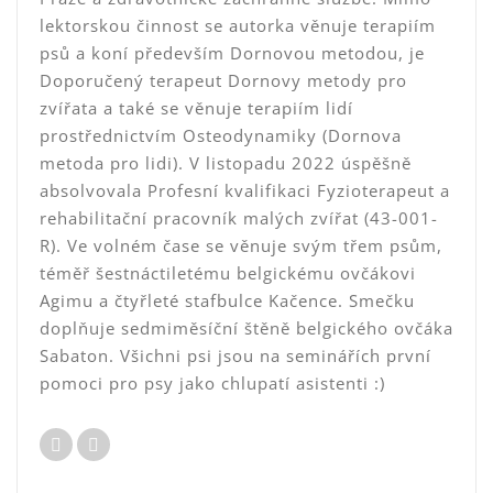
lektorskou činnost se autorka věnuje terapiím
psů a koní především Dornovou metodou, je
Doporučený terapeut Dornovy metody pro
zvířata a také se věnuje terapiím lidí
prostřednictvím Osteodynamiky (Dornova
metoda pro lidi). V listopadu 2022 úspěšně
absolvovala Profesní kvalifikaci Fyzioterapeut a
rehabilitační pracovník malých zvířat (43-001-
R). Ve volném čase se věnuje svým třem psům,
téměř šestnáctiletému belgickému ovčákovi
Agimu a čtyřleté stafbulce Kačence. Smečku
doplňuje sedmiměsíční štěně belgického ovčáka
Sabaton. Všichni psi jsou na seminářích první
pomoci pro psy jako chlupatí asistenti :)