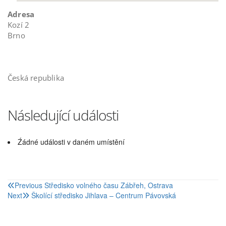
Adresa
Kozí 2
Brno
Česká republika
Následující události
Źádné události v daném umístění
Navigace
Previous
Středisko volného času Zábřeh, Ostrava
Next
Školící středisko Jihlava – Centrum Pávovská
pro
příspěvek