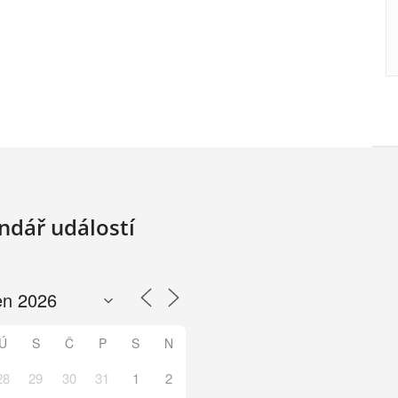
ndář událostí
Ú
S
Č
P
S
N
28
29
30
31
1
2