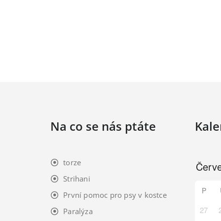
Na co se nás ptáte
Kale
torze
Strihani
P
První pomoc pro psy v kostce
27
Paralýza