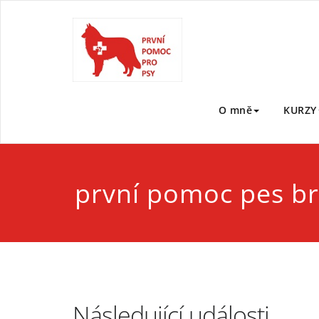
Skip
to
První po
První pomoc pro ps
content
O mně
KURZY
první pomoc pes b
Následující události