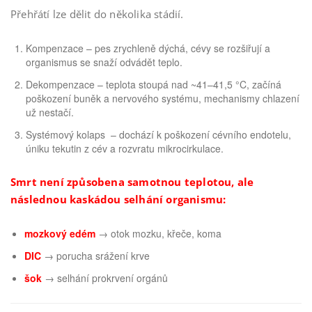
Přehřátí lze dělit do několika stádií.
Kompenzace – pes zrychleně dýchá, cévy se rozšiřují a
organismus se snaží odvádět teplo.
Dekompenzace – teplota stoupá nad ~41–41,5 °C, začíná
poškození buněk a nervového systému, mechanismy chlazení
už nestačí.
Systémový kolaps – dochází k poškození cévního endotelu,
úniku tekutin z cév a rozvratu mikrocirkulace.
Smrt není způsobena samotnou teplotou, ale
následnou kaskádou selhání organismu:
mozkový edém
→ otok mozku, křeče, koma
DIC
→ porucha srážení krve
šok
→ selhání prokrvení orgánů