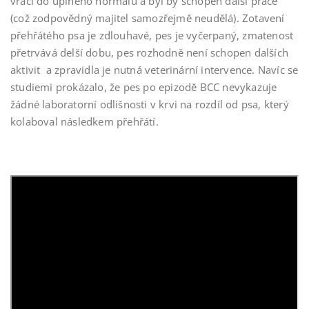
vrací do úplného normálu a byl by schopen další práce
(což zodpovědný majitel samozřejmě neudělá). Zotavení
přehřátého psa je zdlouhavé, pes je vyčerpaný, zmatenost
přetrvává delší dobu, pes rozhodně není schopen dalších
aktivit a zpravidla je nutná veterinární intervence. Navíc se
studiemi prokázalo, že pes po epizodě BCC nevykazuje
žádné laboratorní odlišnosti v krvi na rozdíl od psa, který
kolaboval následkem přehřátí.