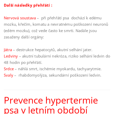
Další následky přehřátí :
Nervová soustava
– při přehřátí psa dochází k edému
mozku, křečím, komatu a nevratnému poškození neuronů
(edém mozku), což vede často ke smrti. Nadále jsou
zasaženy další orgány:
Játra
– destrukce hepatocytů, akutní selhání jater.
Ledviny
– akutní tubulární nekróza, riziko selhání ledvin do
48 hodin po přehřátí.
Srdce
– náhlá smrt, ischémie myokardu, tachyarytmie.
Svaly
– rhabdomyolýza, sekundární poškození ledvin.
Prevence hypertermie
psa v letním období