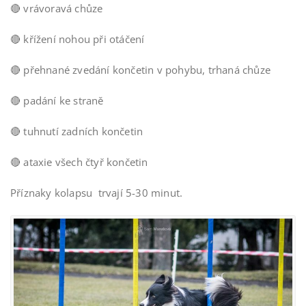
🔴
vrávoravá chůze
🔴
křížení nohou při otáčení
🔴
přehnané zvedání končetin v pohybu, trhaná chůze
🔴
padání ke straně
🔴
tuhnutí zadních končetin
🔴 ataxie všech čtyř končetin
Příznaky kolapsu trvají 5-30 minut.