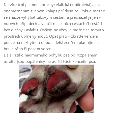
Nejvíce trpí plemena brachycefalická (krátkolebá) a psi s
onemocněním zvaným kolaps průdušnice. Pokud možno
se snažte vyhýbat takovým cestám a přecházet je jen v
nutných případech a venčit na lesních cestách či cestách
bez dlažby i asfaltu. Ovšem ne vždy je možné se tomuto
prostředí úplně vyhnout. Opět platí – zkraťte venčení
pouze na nezbytnou dobu a delší venčení plánujte na
brzké ráno či pozdní večer.
Další riziko nadměrného pohybu psa po rozpáleném
asfaltu jsou popáleniny na polštářcích končetin psa.