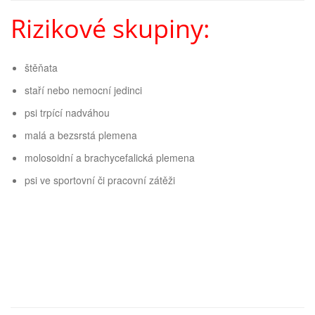
Rizikové skupiny:
štěňata
staří nebo nemocní jedinci
psi trpící nadváhou
malá a bezsrstá plemena
molosoidní a brachycefalická plemena
psi ve sportovní či pracovní zátěži