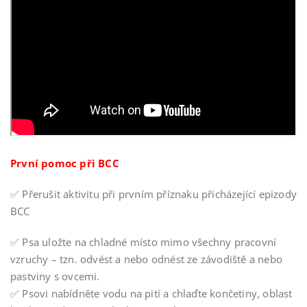
První pomoc při BCC
✅
Přerušit aktivitu při prvním příznaku přicházející epizody
BCC
✅
Psa uložte na chladné místo mimo všechny pracovní
vzruchy – tzn. odvést a nebo odnést ze závodiště a nebo
pastviny s ovcemi.
✅
Psovi nabídněte vodu na pití a chlaďte končetiny, oblast