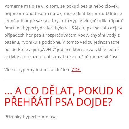
Poměrně málo se ví o tom, že pokud pes (a nebo člověk)
přijme mnoho tekutin naráz, může dojít ke smrti. U lidí se
jedná o hloupé sázky a hry, kdo vypije víc (několik případů
úmrtí na hyperhydrataci bylo v USA) a u psa se toto děje v
případech her psa s rozprašovačem vody, chytání vody z
bazénu, rybníku a podobně. V tomto vedou jednoznačně
borderkolie a jiní „ADHD“ jedinci, kteří se zacyklí v jedné
aktivitě a dokážou u ní strávit neskutečné množství času.
Více o hyperhydrataci se dočtete
ZDE.
… A CO DĚLAT, POKUD K
PŘEHŘÁTÍ PSA DOJDE?
Příznaky hypertermie psa: