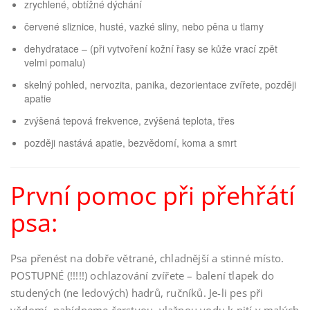
zrychlené, obtížné dýchání
červené sliznice, husté, vazké sliny, nebo pěna u tlamy
dehydratace – (při vytvoření kožní řasy se kůže vrací zpět
velmi pomalu)
skelný pohled, nervozita, panika, dezorientace zvířete, později
apatie
zvýšená tepová frekvence, zvýšená teplota, třes
později nastává apatie, bezvědomí, koma a smrt
První pomoc při přehřátí
psa:
Psa přenést na dobře větrané, chladnější a stinné místo.
POSTUPNÉ (!!!!!) ochlazování zvířete – balení tlapek do
studených (ne ledových) hadrů, ručníků. Je-li pes při