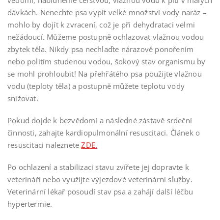
vědomí, nabídneme čerstvou, vlažnou vodu k pití v malých
dávkách. Nenechte psa vypít velké množství vody naráz –
mohlo by dojít k zvracení, což je při dehydrataci velmi
nežádoucí. Můžeme postupně ochlazovat vlažnou vodou
zbytek těla. Nikdy psa nechlaďte nárazově ponořením
nebo politím studenou vodou, šokový stav organismu by
se mohl prohloubit! Na přehřátého psa použijte vlažnou
vodu (teploty těla) a postupně můžete teplotu vody
snižovat.
Pokud dojde k bezvědomí a následné zástavě srdeční
činnosti, zahajte kardiopulmonální resuscitaci. Článek o
resuscitaci naleznete
ZDE.
Po ochlazení a stabilizaci stavu zvířete jej dopravte k
veterináři nebo využijte výjezdové veterinární služby.
Veterinární lékař posoudí stav psa a zahájí další léčbu
hypertermie.