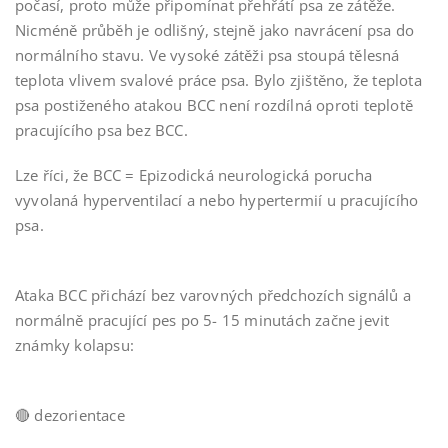
počasí, proto může připomínat přehřátí psa ze zátěže.
Nicméně průběh je odlišný, stejně jako navrácení psa do
normálního stavu. Ve vysoké zátěži psa stoupá tělesná
teplota vlivem svalové práce psa. Bylo zjištěno, že teplota
psa postiženého atakou BCC není rozdílná oproti teplotě
pracujícího psa bez BCC.
Lze říci, že BCC = Epizodická neurologická porucha
vyvolaná hyperventilací a nebo hypertermií u pracujícího
psa.
Ataka BCC přichází bez varovných předchozích signálů a
normálně pracující pes po 5- 15 minutách začne jevit
známky kolapsu:
🔴
dezorientace