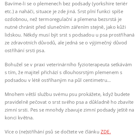
Bavíme-li se o plemenech bez podsady (yorkshire teriér
etc.) a naháči, situace je zde jiná. Srst plní funkci spíše
ozdobnou, než termoregulační a plemena bezsrstá je
nutné chránit před slunečním zářením stejně, jako kůži
lidskou. Někdy musí být srst s podsadou u psa prostříhaná
ze zdravotních důvodů, ale jedná se o výjimečný důvod
ostříhání srsti psa.
Bohužel se v praxi veterinárního fyzioterapeuta setkávám
s tím, že majitel přichází s dlouhosrstým plemenem s
podsadou v létě ostříhaným na půl centimetru…
Mnohem větší službu svému psu prokážete, když budete
pravidelně pečovat o srst svého psa a důkladně ho zbavíte
zimní srsti. Pes se mnohdy zbavuje zimní podsady ještě na
konci května.
Více o (ne)stříhání psů se dočtete ve článku
ZDE.