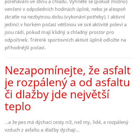
polehávání ve stínu a chladu. Vyhněte se (pokud možno)
venčení v odpoledních hodinách úplně, nebo je alespoň
zkraťte na nezbytnou dobu (vykonání potřeby). I aktivní
jedinci v horkém počasí většinou ve své aktivitě poleví a
jsou rádi, pokud mají klidný a chladný prostor pro
odpočinek. Trénink sportovních aktivit úplně odložte na
příhodnější počasí.
Nezapomínejte, že asfalt
je rozpálený a od asfaltu
či dlažby jde největší
teplo
…a že pes má dýchací cesty níž, než my, lidé, a rozpálený
vzduch z asfaltu a dlažby dýchají…