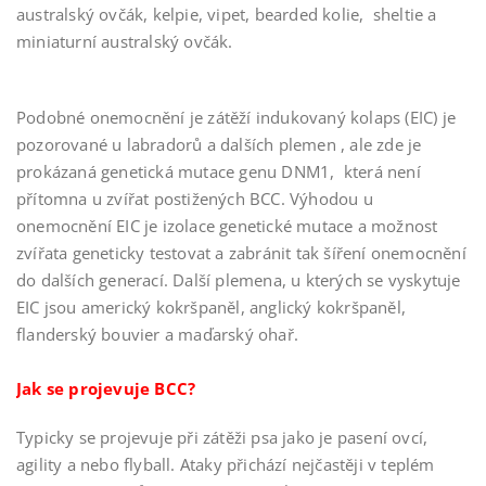
australský ovčák, kelpie, vipet, bearded kolie, sheltie a
miniaturní australský ovčák.
Podobné onemocnění je zátěží indukovaný kolaps (EIC) je
pozorované u labradorů a dalších plemen , ale zde je
prokázaná genetická mutace genu DNM1, která není
přítomna u zvířat postižených BCC. Výhodou u
onemocnění EIC je izolace genetické mutace a možnost
zvířata geneticky testovat a zabránit tak šíření onemocnění
do dalších generací. Další plemena, u kterých se vyskytuje
EIC jsou americký kokršpaněl, anglický kokršpaněl,
flanderský bouvier a maďarský ohař.
Jak se projevuje BCC?
Typicky se projevuje při zátěži psa jako je pasení ovcí,
agility a nebo flyball. Ataky přichází nejčastěji v teplém