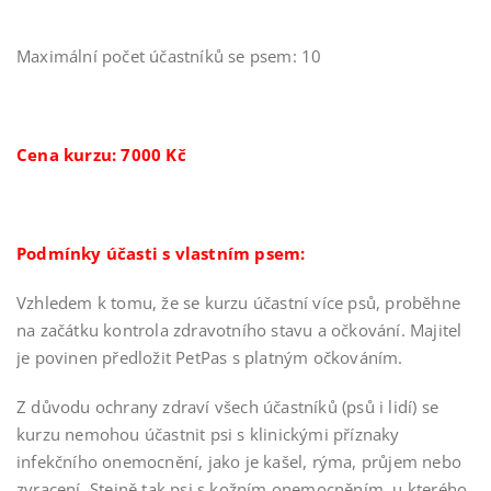
Maximální počet účastníků se psem: 10
Cena kurzu: 7000 Kč
Podmínky účasti s vlastním psem:
Vzhledem k tomu, že se kurzu účastní více psů, proběhne
na začátku kontrola zdravotního stavu a očkování. Majitel
je povinen předložit PetPas s platným očkováním.
Z důvodu ochrany zdraví všech účastníků (psů i lidí) se
kurzu nemohou účastnit psi s klinickými příznaky
infekčního onemocnění, jako je kašel, rýma, průjem nebo
zvracení. Stejně tak psi s kožním onemocněním, u kterého