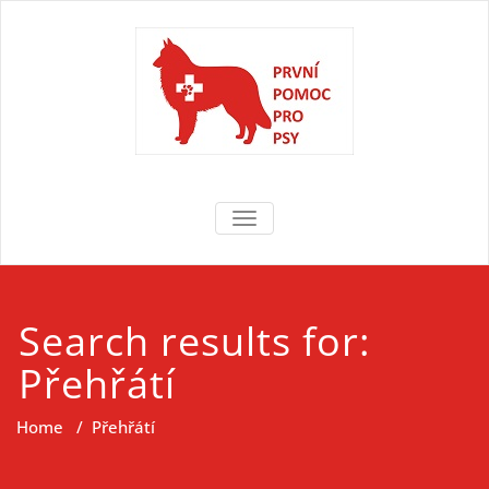
Skip
to
content
První pomoc
První pomoc pro psy
TOGGLE NAVIGATION
pro psy
Search results for:
Přehřátí
Home
/
Přehřátí