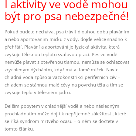
I aktivity ve vodě mohou
být pro psa nebezpečné!
Pokud budete nechávat psa trávit dlouhou dobu plaváním
a nebo aportováním míčku z vody, dojde velice snadno k
přehřátí. Plavání a aportování je fyzická aktivita, která
zvyšuje tělesnou teplotu svalovou prací. Pes ve vodě
nemůže plavat s otevřenou tlamou, nemůže se ochlazovat
zrychleným dýcháním, když má v tlamě míček. Navíc
chladná voda způsobí vazokonstrikci periferních cév –
chladem se stáhnou malé cévy na povrchu těla a tím se
zvyšuje teplo v tělesném jádru.
Delším pobytem v chladnější vodě a nebo následným
prochladnutím může dojít k nepříjemné záležitosti, které
se říká syndrom mrtvého ocasu – o něm se dočtete v
tomto článku.