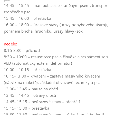
14:45 – 15:45 – manipulace se zraněným psem, transport
zraněného psa
15:45 – 16:00 – přestávka
16:00 – 18:00 – úrazové stavy (úrazy pohybového ústrojí,
poranění břicha, hrudníku, úrazy hlavy) šok
neděle:
8:15-8:30 – příchod
8:30 – 10:00 – resuscitace psa a člověka a seznámení se s
AED (automatický externí defibrilátor)
10:00 – 10:15 – přestávka
10:15-13:00 – krvácení – zástava masivního krvácení
(nácvik na maketě), základní obvazové techniky u psa
13:00- 13:45 – pauza na oběd
13:45 – 14:45 – otravy u psů
14:45- 15:15 – neúrazové stavy – přehřátí
15:15- 15:30 – přestávka
15:30- 17:50 – neúrazové stavy – uštkutí zmijí, bodnutí