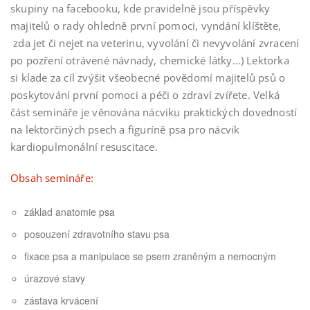
skupiny na facebooku, kde pravidelně jsou příspěvky
majitelů o rady ohledně první pomoci, vyndání klíštěte,
zda jet či nejet na veterinu, vyvolání či nevyvolání zvracení
po pozření otrávené návnady, chemické látky…) Lektorka
si klade za cíl zvýšit všeobecné povědomí majitelů psů o
poskytování první pomoci a péči o zdraví zvířete. Velká
část semináře je věnována nácviku praktických dovedností
na lektorčiných psech a figuríně psa pro nácvik
kardiopulmonální resuscitace.
Obsah semináře:
základ anatomie psa
posouzení zdravotního stavu psa
fixace psa a manipulace se psem zraněným a nemocným
úrazové stavy
zástava krvácení