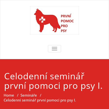
Skip
to
content
První pomoc
První pomoc pro psy
TOGGLE NAVIGATION
pro psy
Celodenní seminář
první pomoci pro psy I.
Home
/
Semináře
/
Celodenní seminář první pomoci pro psy I.