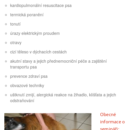
kardiopulmonální resuscitace psa
termická poranění
tonutí
úrazy elektrickým proudem
otravy
cizí těleso v dýchacích cestách
akutní stavy a jejich přednemocniční péče a zajištění
transportu psa
prevence zdraví psa
obvazové techniky
uštknutí zmijí, alergická reakce na žihadlo, klíšťata a jejich
odstraňování
Obecné
informace o
semináři: