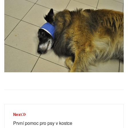
Navigace
Next
pro
První pomoc pro psy v kostce