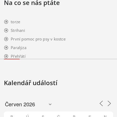
Na co se nás ptáte
torze
Strihani
První pomoc pro psy v kostce
Paralýza
Přehřátí
Kalendář událostí
P
Ú
S
Č
P
S
N