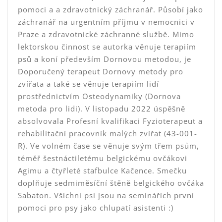
pomoci a a zdravotnický záchranář. Působí jako
záchranář na urgentním příjmu v nemocnici v
Praze a zdravotnické záchranné službě. Mimo
lektorskou činnost se autorka věnuje terapiím
psů a koní především Dornovou metodou, je
Doporučený terapeut Dornovy metody pro
zvířata a také se věnuje terapiím lidí
prostřednictvím Osteodynamiky (Dornova
metoda pro lidi). V listopadu 2022 úspěšně
absolvovala Profesní kvalifikaci Fyzioterapeut a
rehabilitační pracovník malých zvířat (43-001-
R). Ve volném čase se věnuje svým třem psům,
téměř šestnáctiletému belgickému ovčákovi
Agimu a čtyřleté stafbulce Kačence. Smečku
doplňuje sedmiměsíční štěně belgického ovčáka
Sabaton. Všichni psi jsou na seminářích první
pomoci pro psy jako chlupatí asistenti :)