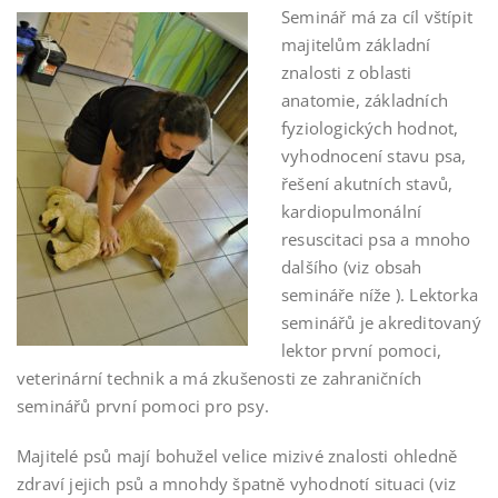
Seminář má za cíl vštípit
majitelům základní
znalosti z oblasti
anatomie, základních
fyziologických hodnot,
vyhodnocení stavu psa,
řešení akutních stavů,
kardiopulmonální
resuscitaci psa a mnoho
dalšího (viz obsah
semináře níže ). Lektorka
seminářů je akreditovaný
lektor první pomoci,
veterinární technik a má zkušenosti ze zahraničních
seminářů první pomoci pro psy.
Majitelé psů mají bohužel velice mizivé znalosti ohledně
zdraví jejich psů a mnohdy špatně vyhodnotí situaci (viz