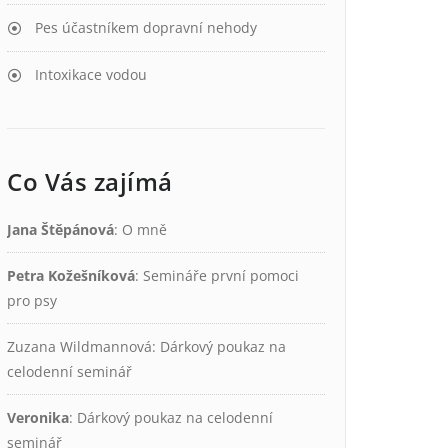
Pes účastníkem dopravní nehody
Intoxikace vodou
Co Vás zajímá
Jana Štěpánová
:
O mně
Petra Kožešníková
:
Semináře první pomoci
pro psy
Zuzana Wildmannová
:
Dárkový poukaz na
celodenní seminář
Veronika
:
Dárkový poukaz na celodenní
seminář