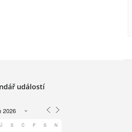
ndář událostí
Ú
S
Č
P
S
N