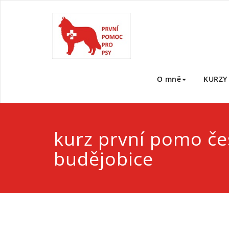
Skip
to
První po
První pomoc pro ps
content
O mně
KURZY
kurz první pomo če
budějobice