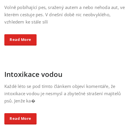
Volně pobíhající pes, sražený autem a nebo nehoda aut, ve
kterém cestuje pes. V dnešní době nic neobvyklého,
vzhledem ke stále sílí
Read More
Intoxikace vodou
Každé léto se pod tímto článkem objeví komentáře, že
intoxikace vodou je nesmysl a zbytečné strašení majitelů
psů. Jenže ka�
Read More