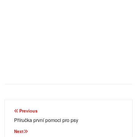
Zeptat se služby ChatGPT
Navigace
Previous
pro
Příručka první pomoci pro psy
příspěvek
Next