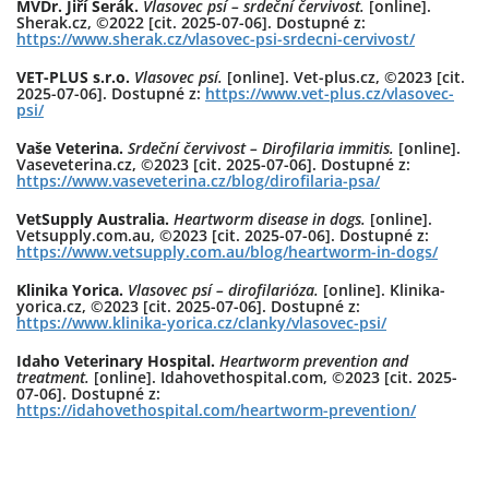
MVDr. Jiří Šerák.
Vlasovec psí – srdeční červivost.
[online].
Sherak.cz, ©2022 [cit. 2025-07-06]. Dostupné z:
https://www.sherak.cz/vlasovec-psi-srdecni-cervivost/
VET-PLUS s.r.o.
Vlasovec psí.
[online]. Vet-plus.cz, ©2023 [cit.
2025-07-06]. Dostupné z:
https://www.vet-plus.cz/vlasovec-
psi/
Vaše Veterina.
Srdeční červivost – Dirofilaria immitis.
[online].
Vaseveterina.cz, ©2023 [cit. 2025-07-06]. Dostupné z:
https://www.vaseveterina.cz/blog/dirofilaria-psa/
VetSupply Australia.
Heartworm disease in dogs.
[online].
Vetsupply.com.au, ©2023 [cit. 2025-07-06]. Dostupné z:
https://www.vetsupply.com.au/blog/heartworm-in-dogs/
Klinika Yorica.
Vlasovec psí – dirofilarióza.
[online]. Klinika-
yorica.cz, ©2023 [cit. 2025-07-06]. Dostupné z:
https://www.klinika-yorica.cz/clanky/vlasovec-psi/
Idaho Veterinary Hospital.
Heartworm prevention and
treatment.
[online]. Idahovethospital.com, ©2023 [cit. 2025-
07-06]. Dostupné z:
https://idahovethospital.com/heartworm-prevention/