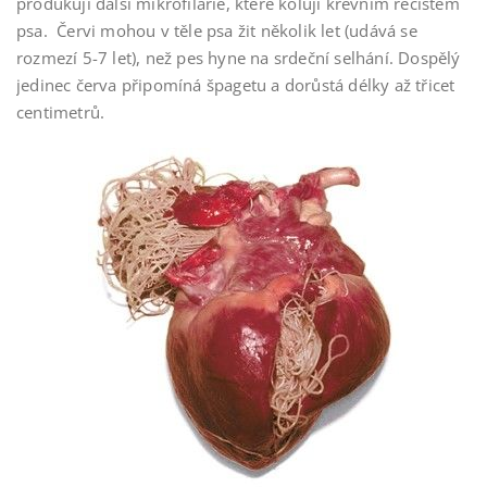
produkují další mikrofilárie, které kolují krevním řečištěm
psa. Červi mohou v těle psa žit několik let (udává se
rozmezí 5-7 let), než pes hyne na srdeční selhání. Dospělý
jedinec červa připomíná špagetu a dorůstá délky až třicet
centimetrů.