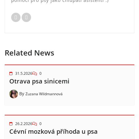
pomoci pro psy jako chlupatí asistenti :)
Related News
31.5.2026
0
Otrava psa sinicemi
By
Zuzana Wildmannová
26.2.2026
0
Cévní mozková příhoda u psa