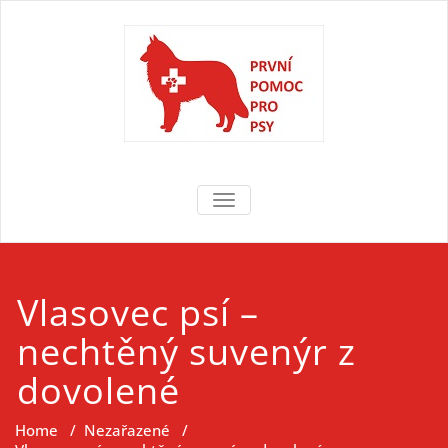
Skip
to
content
První pomoc
První pomoc pro psy
TOGGLE NAVIGATION
pro psy
Vlasovec psí –
nechtěný suvenýr z
dovolené
Home
/
Nezařazené
/