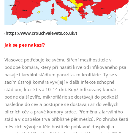
(https://www.crouchvalevets.co.uk/)
Jak se pes nakazí?
Vlasovec potřebuje ke svému šíření mezihostitele v
podobě komára, který při nasátí krve od infikovaného psa
nasaje i larvální stádium parazita- mikrofilárie. Ty se v
sacím ústrojí komára vyvíjejí v další infekce schopné
stádium, které trvá 10-14 dní. Když infikovaný komár
bodne další zvíře, mikrofilárie se dostávají do podkoží
následně do cév a postupně se dostávají až do velkých
plicních cév a pravé komory srdce. Přeměna z larválního
stádia v dospělce trvá přibližně pět měsíců. Po zhruba šesti
měsících vývoje v těle hostitele pohlavně dospívají a