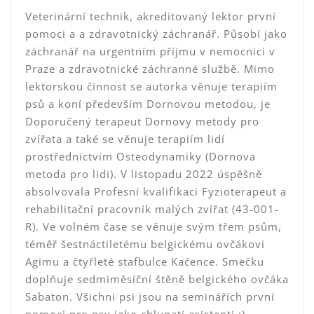
Veterinární technik, akreditovaný lektor první
pomoci a a zdravotnický záchranář. Působí jako
záchranář na urgentním příjmu v nemocnici v
Praze a zdravotnické záchranné službě. Mimo
lektorskou činnost se autorka věnuje terapiím
psů a koní především Dornovou metodou, je
Doporučený terapeut Dornovy metody pro
zvířata a také se věnuje terapiím lidí
prostřednictvím Osteodynamiky (Dornova
metoda pro lidi). V listopadu 2022 úspěšně
absolvovala Profesní kvalifikaci Fyzioterapeut a
rehabilitační pracovník malých zvířat (43-001-
R). Ve volném čase se věnuje svým třem psům,
téměř šestnáctiletému belgickému ovčákovi
Agimu a čtyřleté stafbulce Kačence. Smečku
doplňuje sedmiměsíční štěně belgického ovčáka
Sabaton. Všichni psi jsou na seminářích první