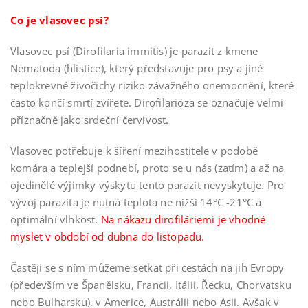
Co je vlasovec psí?
Vlasovec psí (Dirofilaria immitis) je parazit z kmene
Nematoda (hlístice), který představuje pro psy a jiné
teplokrevné živočichy riziko závažného onemocnění, které
často končí smrtí zvířete. Dirofilarióza se označuje velmi
příznačně jako srdeční červivost.
Vlasovec potřebuje k šíření mezihostitele v podobě
komára a teplejší podnebí, proto se u nás (zatím) a až na
ojedinělé výjimky výskytu tento parazit nevyskytuje. Pro
vývoj parazita je nutná teplota ne nižší 14°C -21°C a
optimální vlhkost.
Na nákazu dirofiláriemi je vhodné
myslet v období od dubna do listopadu.
Častěji se s ním můžeme setkat při cestách na jih Evropy
(především ve Španělsku, Francii, Itálii, Řecku, Chorvatsku
nebo Bulharsku), v Americe, Austrálii nebo Asii. Avšak v