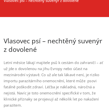
Vlasovec psí – nechtěný suvenýr z dovolené
Vlasovec psí – nechtěný suvenýr
z dovolené
Letní měsíce lákají majitele psů k cestám do zahraničí – ať
už jde o dovolenou na jihu Evropy nebo účast na
mezinárodní výstavě. Co už ale tak lákavé není, je riziko
importu parazitárního onemocnění, které může psovi
fatálně poškodit zdraví. Léčba je nákladná, náročná a
nejistá. Navíc je toto onemocnění specifické v tom, že
klinické příznaky se projevují až několik let po nakažení
parazitem.