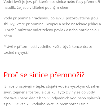
Vodní květ je jev, při kterém se sinice nebo řasy přemnoží
natolik, že jsou viditelné pouhým okem.
Voda připomíná hrachovou polévku, pozorovatelné jsou
shluky, které připomínají krupici a nebo nasekané jehličí a
u břehů můžeme vidět zelený povlak a nebo nazelenalou
pěnu.
Právě v přítomnosti vodního květu bývá koncentrace
toxinů nejvyšší.
Proč se sinice přemnoží?
Sinice prospívají v teplé, stojaté vodě s vysokým obsahem
živin, zejména fosforu a dusíku. Tyto živiny se do vody
dostávají například z hnojiv, odpadních vod nebo splachů
z polí. Ke vzniku vodního květu a přemnožení sinic