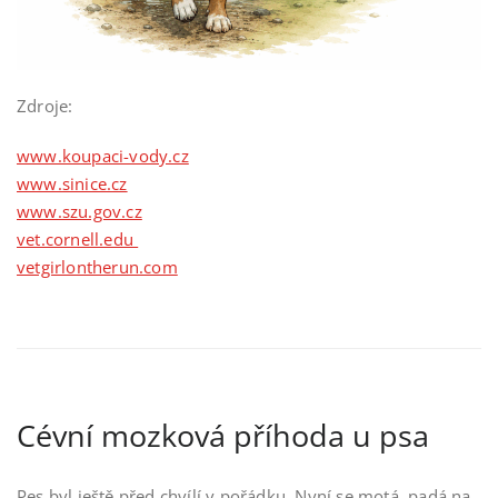
Zdroje:
www.koupaci-vody.cz
www.sinice.cz
www.szu.gov.cz
vet.cornell.edu
vetgirlontherun.com
Cévní mozková příhoda u psa
Pes byl ještě před chvílí v pořádku. Nyní se motá, padá na