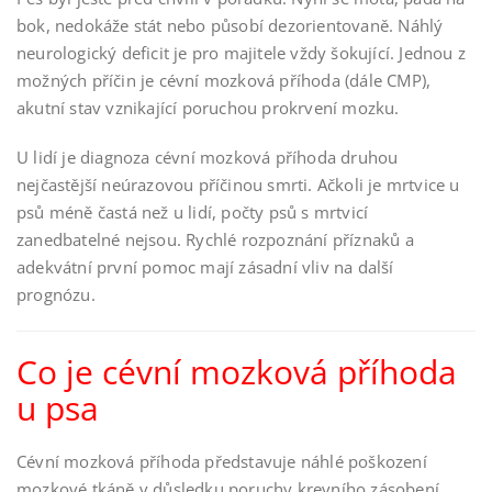
bok, nedokáže stát nebo působí dezorientovaně. Náhlý
neurologický deficit je pro majitele vždy šokující. Jednou z
možných příčin je cévní mozková příhoda (dále CMP),
akutní stav vznikající poruchou prokrvení mozku.
U lidí je diagnoza cévní mozková příhoda druhou
nejčastější neúrazovou příčinou smrti. Ačkoli je mrtvice u
psů méně častá než u lidí, počty psů s mrtvicí
zanedbatelné nejsou. Rychlé rozpoznání příznaků a
adekvátní první pomoc mají zásadní vliv na další
prognózu.
Co je cévní mozková příhoda
u psa
Cévní mozková příhoda představuje náhlé poškození
mozkové tkáně v důsledku poruchy krevního zásobení.