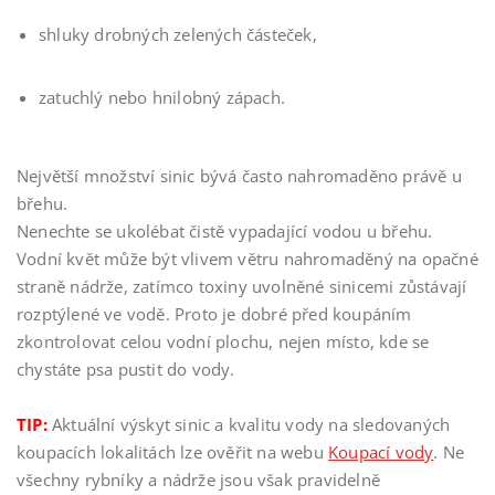
shluky drobných zelených částeček,
zatuchlý nebo hnilobný zápach.
Největší množství sinic bývá často nahromaděno právě u
břehu.
Nenechte se ukolébat čistě vypadající vodou u břehu.
Vodní květ může být vlivem větru nahromaděný na opačné
straně nádrže, zatímco toxiny uvolněné sinicemi zůstávají
rozptýlené ve vodě. Proto je dobré před koupáním
zkontrolovat celou vodní plochu, nejen místo, kde se
chystáte psa pustit do vody.
TIP:
Aktuální výskyt sinic a kvalitu vody na sledovaných
koupacích lokalitách lze ověřit na webu
Koupací vody
. Ne
všechny rybníky a nádrže jsou však pravidelně