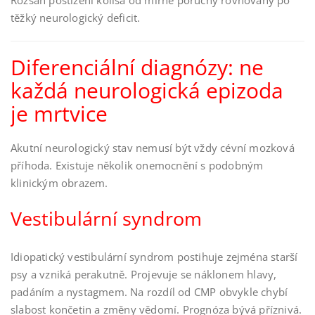
Rozsah postižení kolísá od mírné poruchy rovnováhy po
těžký neurologický deficit.
Diferenciální diagnózy: ne
každá neurologická epizoda
je mrtvice
Akutní neurologický stav nemusí být vždy cévní mozková
příhoda. Existuje několik onemocnění s podobným
klinickým obrazem.
Vestibulární syndrom
Idiopatický vestibulární syndrom postihuje zejména starší
psy a vzniká perakutně. Projevuje se náklonem hlavy,
padáním a nystagmem. Na rozdíl od CMP obvykle chybí
slabost končetin a změny vědomí. Prognóza bývá příznivá.