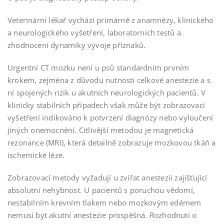
Veterinární lékař vychází primárně z anamnézy, klinického
a neurologického vyšetření, laboratorních testů a
zhodnocení dynamiky vývoje příznaků.
Urgentní CT mozku není u psů standardním prvním
krokem, zejména z důvodu nutnosti celkové anestezie a s
ní spojených rizik u akutních neurologických pacientů. V
klinicky stabilních případech však může být zobrazovací
vyšetření indikováno k potvrzení diagnózy nebo vyloučení
jiných onemocnění. Citlivější metodou je magnetická
rezonance (MRI), která detailně zobrazuje mozkovou tkáň a
ischemické léze.
Zobrazovací metody vyžadují u zvířat anestezii zajišťující
absolutní nehybnost. U pacientů s poruchou vědomí,
nestabilním krevním tlakem nebo mozkovým edémem
nemusí být akutní anestezie prospěšná. Rozhodnutí o