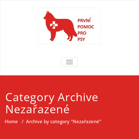
Skip
to
content
První pomoc
První pomoc pro psy
TOGGLE NAVIGATION
pro psy
Category Archive
Nezařazené
Home
/
Archive by category "Nezařazené"