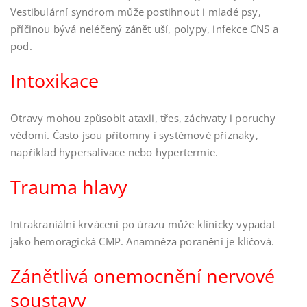
Vestibulární syndrom může postihnout i mladé psy,
příčinou bývá neléčený zánět uší, polypy, infekce CNS a
pod.
Intoxikace
Otravy mohou způsobit ataxii, třes, záchvaty i poruchy
vědomí. Často jsou přítomny i systémové příznaky,
například hypersalivace nebo hypertermie.
Trauma hlavy
Intrakraniální krvácení po úrazu může klinicky vypadat
jako hemoragická CMP. Anamnéza poranění je klíčová.
Zánětlivá onemocnění nervové
soustavy