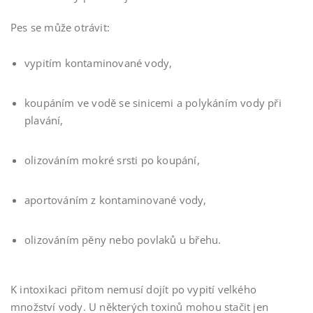
Pes se může otrávit:
vypitím kontaminované vody,
koupáním ve vodě se sinicemi a polykáním vody při
plavání,
olizováním mokré srsti po koupání,
aportováním z kontaminované vody,
olizováním pěny nebo povlaků u břehu.
K intoxikaci přitom nemusí dojít po vypití velkého
množství vody. U některých toxinů mohou stačit jen