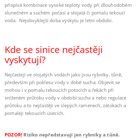
přispívá kombinace vysoké teploty vody při dlouhodobém
slunečném a suchém počasí a stojatá či pomalu tekoucí
voda. Nejobvyklejší doba výskytu je letní období.
Kde se sinice nejčastěji
vyskytují?
Nejčasteji ve stojatých vodách jako jsou rybníky, tůně,
především při poklesu vody v době sucha. Objevit se
mohou i v pomalu tekoucích potocích a řekách při
sníženém průtoku vody v období sucha a nebo regulace
průtoku a to nejčastěji ve slepých ramenech, zátokách a
pomaleji tekoucích úsecích.
POZOR!
Riziko nepředstavují jen rybníky a tůně.