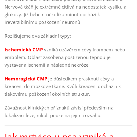
Nervová tkáň je extrémně citlivá na nedostatek kyslíku a
glukózy. Již během několika minut dochází k
ireverzibilnímu poškození neuronů.
Rozlišujeme dva základní typy:
Ischemická CMP
vzniká uzávěrem cévy trombem nebo
embolem. Oblast zásobená postiženou tepnou je
vystavena ischemii a následné nekróze.
Hemoragická CMP
je důsledkem prasknutí cévy a
krvácení do mozkové tkáně. Kvůli krvácení dochází i k
tlakovému poškození okolních struktur.
Závažnost klinických příznaků závisí především na
lokalizaci léze, nikoli pouze na jejím rozsahu.
Jak mrtvice u psa vzniká a