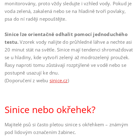
monitorovány, proto vždy sledujte i vzhled vody. Pokud je
voda zelená, zakalená nebo se na hladině tvoří povlaky,
psa do ní raději nepouštějte.
Sinice lze orientačně odhalit pomocí jednoduchého
testu.
Vzorek vody nalijte do průhledné láhve a nechte asi
20 minut stát na světle. Sinice mají tendenci shromažďovat
se u hladiny, kde vytvoří zelený až modrozelený proužek.
Řasy naproti tomu zůstávají rozptýlené ve vodě nebo se
postupně usazují ke dnu.
(Doporučení z webu
sinice.cz
)
Sinice nebo okřehek?
Majitelé psů si často pletou sinice s okřehkem – známým
pod lidovým označením žabinec.