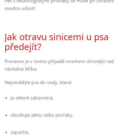
Pes s neurologickými příznaky se může při zvracení
snadno udusit.
Jak otravu sinicemi u psa
předejít?
Prevence je v tomto případě mnohem účinnější než
následná léčba.
Nepouštějte psa do vody, která:
je zeleně zabarvená,
obsahuje pěnu nebo povlaky,
zapáchá,