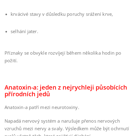
krvácivé stavy v důsledku poruchy srážení krve,
selhání jater.
Příznaky se obvykle rozvíjejí během několika hodin po
požití.
Anatoxin-a: jeden z nejrychleji působících
přírodních jedů
Anatoxin-a patří mezi neurotoxiny.
Napadá nervový systém a narušuje přenos nervových
vzruchů mezi nervy a svaly. Výsledkem může být ochrnutí
svalů včetně těch, které zajišťují dýchání.