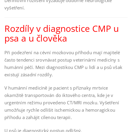
Definitivní rozlišení vyžaduje odborné neurologické
vyšetření.
Rozdíly v diagnostice CMP u
psa a u člověka
Při podezření na cévní mozkovou příhodu mají majitelé
často tendenci srovnávat postup veterinární medicíny s
humánní péčí. Mezi diagnostikou CMP u lidí a u psů však
existují zásadní rozdíly.
V humánní medicíně je pacient s příznaky mrtvice
okamžitě transportován do iktového centra, kde je v
urgentním režimu provedeno CT/MRI mozku. Vyšetření
umožňuje rychle odlišit ischemickou a hemoragickou
příhodu a zahájit cílenou terapii.
U psů je diagnostický postup odlišný.