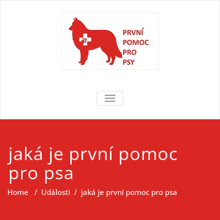
Skip
to
content
První pomoc
První pomoc pro psy
TOGGLE NAVIGATION
pro psy
jaká je první pomoc
pro psa
Home
/
Události
/
jaká je první pomoc pro psa