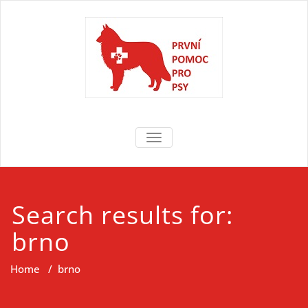
Skip
to
content
První pomoc
První pomoc pro psy
TOGGLE NAVIGATION
pro psy
Search results for:
brno
Home
/
brno