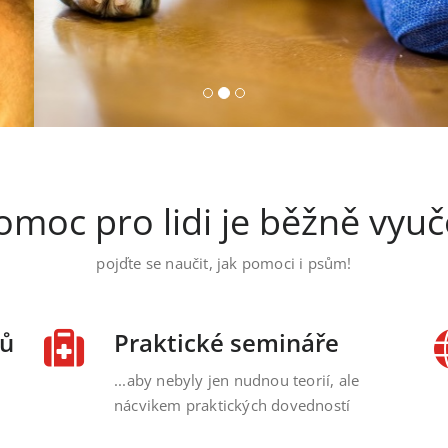
omoc pro lidi je běžně vyuč
pojďte se naučit, jak pomoci i psům!
sů
Praktické semináře
...aby nebyly jen nudnou teorií, ale
nácvikem praktických dovedností