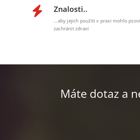
Znalosti..
...aby jejich použití v praxi mohlo psov
zachránit zdraví
Máte dotaz a n