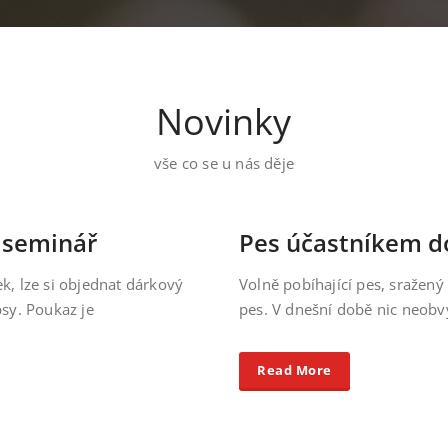
Novinky
vše co se u nás děje
 seminář
Pes účastníkem d
, lze si objednat dárkový
Volně pobíhající pes, sražen
sy. Poukaz je
pes. V dnešní době nic neobvy
Read More