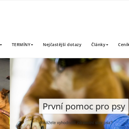
moc pro psy
y
TERMÍNY
Nejčastější dotazy
Články
Cení
dravotní stav psa? […]