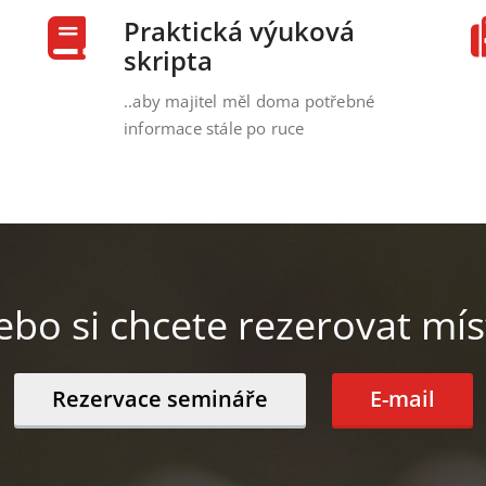
Praktická výuková
skripta
i
..aby majitel měl doma potřebné
informace stále po ruce
ebo si chcete rezerovat mís
Rezervace semináře
E-mail