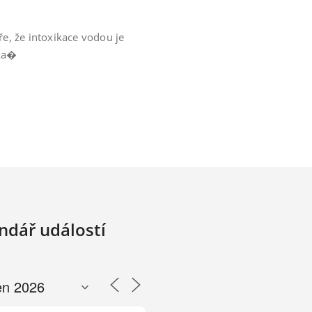
e, že intoxikace vodou je
 ka�
ndář událostí