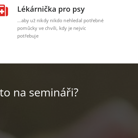
Lékárnička pro psy
...aby už nikdy nikdo nehledal potřebné
pomůcky ve chvíli, kdy je nejvíc
potřebuje
to na semináři?