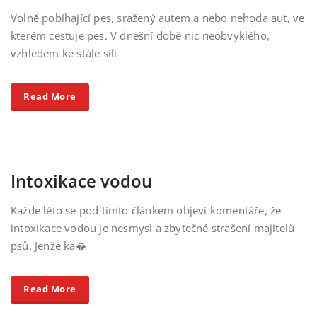
Volně pobíhající pes, sražený autem a nebo nehoda aut, ve
kterém cestuje pes. V dnešní době nic neobvyklého,
vzhledem ke stále sílí
Read More
Intoxikace vodou
Každé léto se pod tímto článkem objeví komentáře, že
intoxikace vodou je nesmysl a zbytečné strašení majitelů
psů. Jenže ka�
Read More