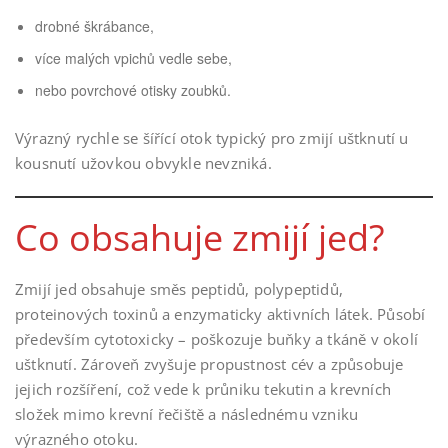
drobné škrábance,
více malých vpichů vedle sebe,
nebo povrchové otisky zoubků.
Výrazný rychle se šířící otok typický pro zmijí uštknutí u
kousnutí užovkou obvykle nevzniká.
Co obsahuje zmijí jed?
Zmijí jed obsahuje směs peptidů, polypeptidů,
proteinových toxinů a enzymaticky aktivních látek. Působí
především cytotoxicky – poškozuje buňky a tkáně v okolí
uštknutí. Zároveň zvyšuje propustnost cév a způsobuje
jejich rozšíření, což vede k průniku tekutin a krevních
složek mimo krevní řečiště a následnému vzniku
výrazného otoku.