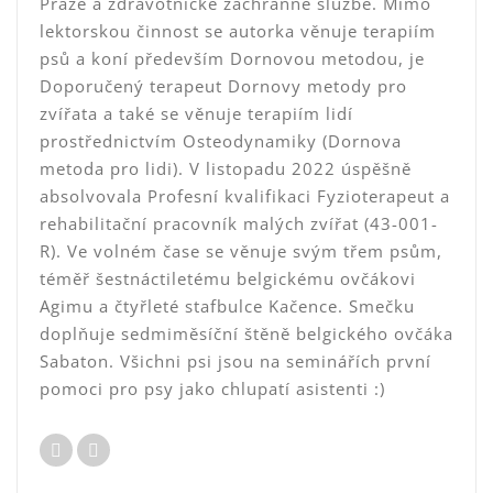
Praze a zdravotnické záchranné službě. Mimo
lektorskou činnost se autorka věnuje terapiím
psů a koní především Dornovou metodou, je
Doporučený terapeut Dornovy metody pro
zvířata a také se věnuje terapiím lidí
prostřednictvím Osteodynamiky (Dornova
metoda pro lidi). V listopadu 2022 úspěšně
absolvovala Profesní kvalifikaci Fyzioterapeut a
rehabilitační pracovník malých zvířat (43-001-
R). Ve volném čase se věnuje svým třem psům,
téměř šestnáctiletému belgickému ovčákovi
Agimu a čtyřleté stafbulce Kačence. Smečku
doplňuje sedmiměsíční štěně belgického ovčáka
Sabaton. Všichni psi jsou na seminářích první
pomoci pro psy jako chlupatí asistenti :)