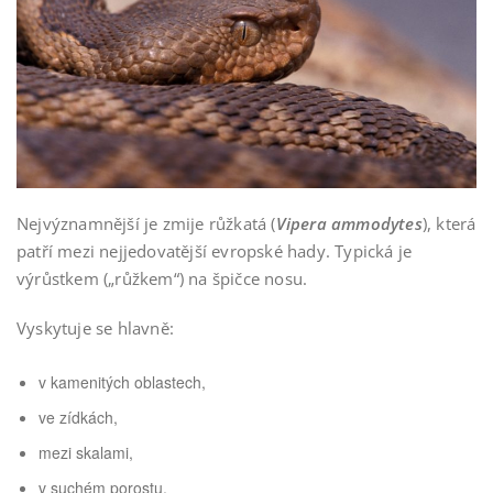
Nejvýznamnější je zmije růžkatá (
Vipera ammodytes
), která
patří mezi nejjedovatější evropské hady. Typická je
výrůstkem („růžkem“) na špičce nosu.
Vyskytuje se hlavně:
v kamenitých oblastech,
ve zídkách,
mezi skalami,
v suchém porostu,