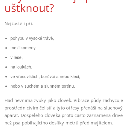
uštknout?
Nejčastěji při:
pohybu v vysoké trávě,
mezi kameny,
v lese,
na loukách,
ve vřesovištích, borůvčí a nebo kleči,
nebo v suchém a slunném terénu.
Had nevnímá zvuky jako člověk. Vibrace půdy zachycuje
prostřednictvím čelistí a tyto otřesy přenáší na sluchový
aparát. Dospělého člověka proto často zaznamená dříve
než psa pobíhajícího desítky metrů před majitelem.