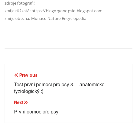
zdroje fotografií:
zmije růžkatá: https://blogorgonopsid.blogspot.com
zmije obecná: Monaco Nature Encyclopedia
Navigace
Previous
pro
Test první pomoci pro psy 3. – anatomicko-
fyziologický :)
příspěvek
Next
První pomoc pro psy