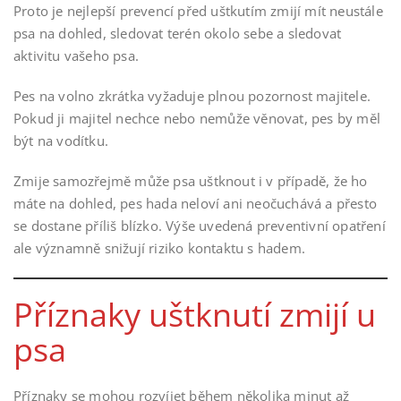
Proto je nejlepší prevencí před uštkutím zmijí mít neustále
psa na dohled, sledovat terén okolo sebe a sledovat
aktivitu vašeho psa.
Pes na volno zkrátka vyžaduje plnou pozornost majitele.
Pokud ji majitel nechce nebo nemůže věnovat, pes by měl
být na vodítku.
Zmije samozřejmě může psa uštknout i v případě, že ho
máte na dohled, pes hada neloví ani neočuchává a přesto
se dostane příliš blízko. Výše uvedená preventivní opatření
ale významně snižují riziko kontaktu s hadem.
Příznaky uštknutí zmijí u
psa
Příznaky se mohou rozvíjet během několika minut až