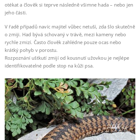
otékat a člověk si teprve následně všimne hada – nebo jen
jeho části.
V řadě případů navíc majitel vůbec netuší, zda šlo skutečně
o zmiji. Had bývá schovaný v trávě, mezi kameny nebo
rychle zmizí. Často člověk zahlédne pouze ocas nebo
krátký pohyb v porostu.
Rozpoznání uštkutí zmijí od kousnutí užovkou je nejlépe
identifikovatelné podle stop na kůži psa.