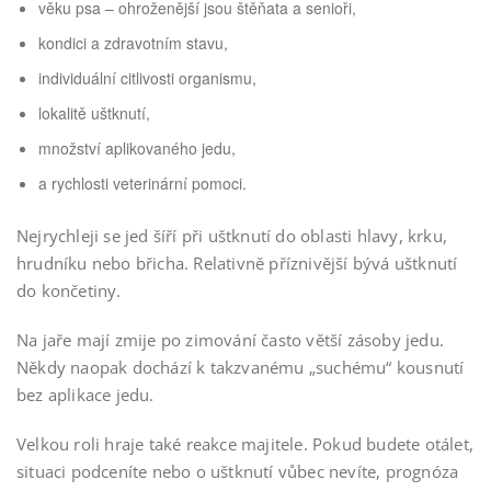
věku psa – ohroženější jsou štěňata a senioři,
kondici a zdravotním stavu,
individuální citlivosti organismu,
lokalitě uštknutí,
množství aplikovaného jedu,
a rychlosti veterinární pomoci.
Nejrychleji se jed šíří při uštknutí do oblasti hlavy, krku,
hrudníku nebo břicha. Relativně příznivější bývá uštknutí
do končetiny.
Na jaře mají zmije po zimování často větší zásoby jedu.
Někdy naopak dochází k takzvanému „suchému“ kousnutí
bez aplikace jedu.
Velkou roli hraje také reakce majitele. Pokud budete otálet,
situaci podceníte nebo o uštknutí vůbec nevíte, prognóza