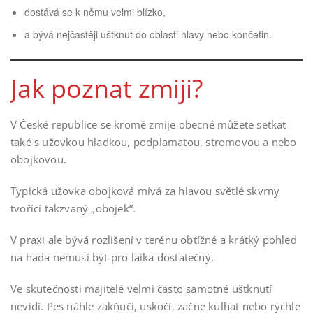
dostává se k němu velmi blízko,
a bývá nejčastěji uštknut do oblasti hlavy nebo končetin.
Jak poznat zmiji?
V České republice se kromě zmije obecné můžete setkat
také s užovkou hladkou, podplamatou, stromovou a nebo
obojkovou.
Typická užovka obojková mívá za hlavou světlé skvrny
tvořící takzvaný „obojek“.
V praxi ale bývá rozlišení v terénu obtížné a krátký pohled
na hada nemusí být pro laika dostatečný.
Ve skutečnosti majitelé velmi často samotné uštknutí
nevidí. Pes náhle zakňučí, uskočí, začne kulhat nebo rychle