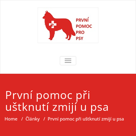
Skip
to
content
První pomoc
První pomoc pro psy
TOGGLE NAVIGATION
pro psy
První pomoc při
uštknutí zmijí u psa
Home
/
Články
/
První pomoc při uštknutí zmijí u psa