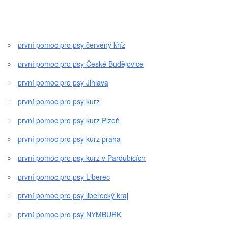
první pomoc pro psy červený kříž
první pomoc pro psy České Budějovice
první pomoc pro psy Jihlava
první pomoc pro psy kurz
první pomoc pro psy kurz Plzeň
první pomoc pro psy kurz praha
první pomoc pro psy kurz v Pardubicích
první pomoc pro psy Liberec
první pomoc pro psy liberecký kraj
první pomoc pro psy NYMBURK