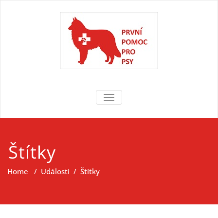
Skip
to
content
První pomoc
První pomoc pro psy
TOGGLE NAVIGATION
pro psy
Štítky
Home
/
Události
/
Štítky