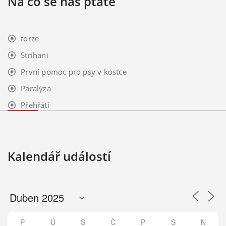
Na co se nás ptáte
torze
Strihani
První pomoc pro psy v kostce
Paralýza
Přehřátí
Kalendář událostí
P
Ú
S
Č
P
S
N