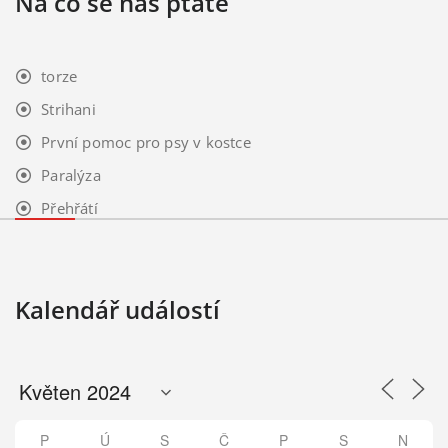
Na co se nás ptáte
torze
Strihani
První pomoc pro psy v kostce
Paralýza
Přehřátí
Kalendář událostí
P
Ú
S
Č
P
S
N