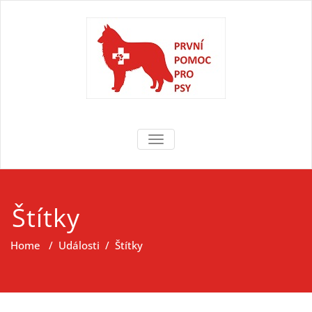
Skip
to
content
První pomoc
První pomoc pro psy
TOGGLE NAVIGATION
pro psy
Štítky
Home
/
Události
/
Štítky