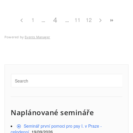
4
1
11
12
Powered by
Events Manager
Naplánované semináře
Seminář první pomoci pro psy I. v Praze -
celodenní
, 19/09/2026,