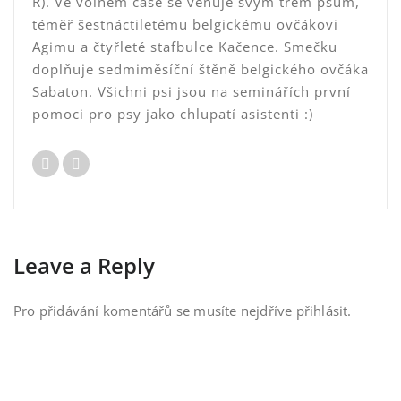
R). Ve volném čase se věnuje svým třem psům,
téměř šestnáctiletému belgickému ovčákovi
Agimu a čtyřleté stafbulce Kačence. Smečku
doplňuje sedmiměsíční štěně belgického ovčáka
Sabaton. Všichni psi jsou na seminářích první
pomoci pro psy jako chlupatí asistenti :)
Leave a Reply
Pro přidávání komentářů se musíte nejdříve
přihlásit
.