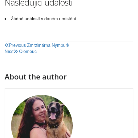
Následující události
Źádné události v daném umístění
Navigace
Previous
Zmrzlinárna Nymburk
Next
Olomouc
pro
příspěvek
About the author