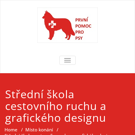
Skip
to
content
První pomoc
První pomoc pro psy
TOGGLE NAVIGATION
pro psy
Střední škola
cestovního ruchu a
grafického designu
Home
/
Místo konání
/