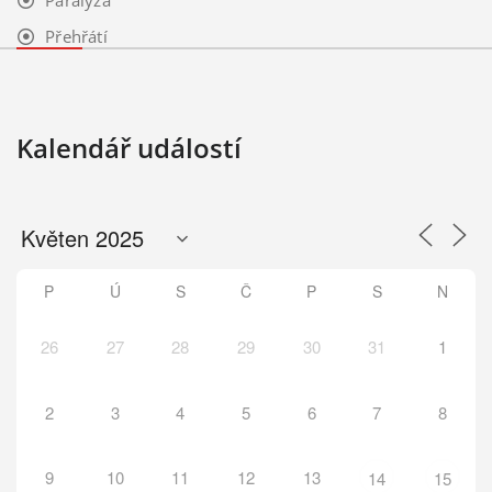
Paralýza
Přehřátí
Kalendář událostí
P
Ú
S
Č
P
S
N
26
27
28
29
30
31
1
2
3
4
5
6
7
8
9
10
11
12
13
14
15